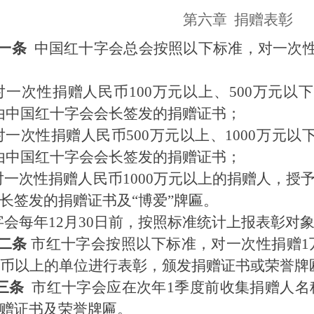
第六章
捐赠表彰
一
条
中国红十字会
总会按照以下标准，对一次
对一次性捐赠人民币
100万元以上、500万元
由中国红十字会会长签发的捐赠证书；
对一次性捐赠人民币
500万元以上、1000万元
由中国红十字会会长签发的捐赠证书；
对一次性捐赠人民币
1000万元以上的捐赠人，授
长签发的捐赠证书及“博爱”牌匾。
字会每年
12月30日前，
按照标准统计上报表彰对
二
条
市红十字会按照以下标准，对一次性捐赠
币以上的单位进行表彰，颁发捐赠证书或荣誉牌
三
条
市
红十字会应在
次年
1季度
前
收集
捐赠人名
赠证书及
荣誉
牌匾。