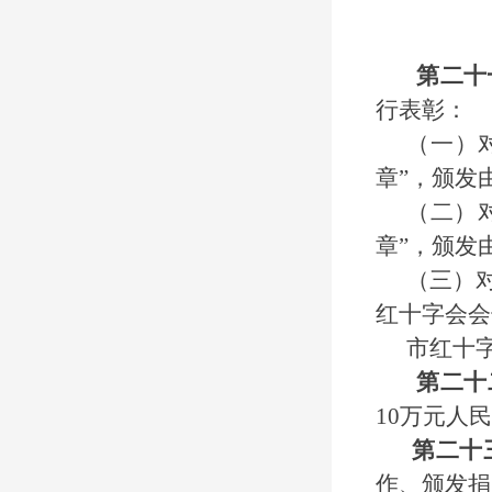
第
二十
行表彰：
（一）
章”，颁发
（二）
章”，颁发
（三）
红十字会会
市红十
第
二十
10
万元人民
第
二十
作、颁发
捐