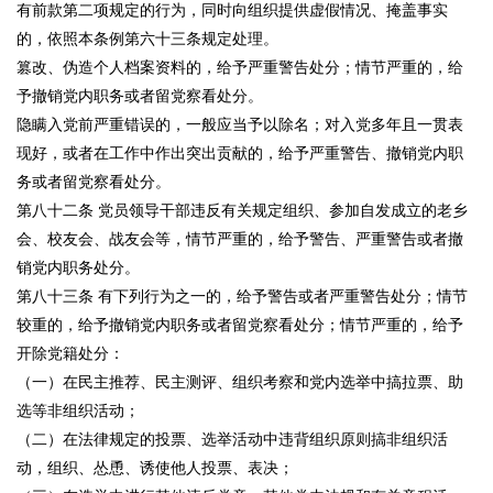
有前款第二项规定的行为，同时向组织提供虚假情况、掩盖事实
的，依照本条例第六十三条规定处理。
篡改、伪造个人档案资料的，给予严重警告处分；情节严重的，给
予撤销党内职务或者留党察看处分。
隐瞒入党前严重错误的，一般应当予以除名；对入党多年且一贯表
现好，或者在工作中作出突出贡献的，给予严重警告、撤销党内职
务或者留党察看处分。
第八十二条 党员领导干部违反有关规定组织、参加自发成立的老乡
会、校友会、战友会等，情节严重的，给予警告、严重警告或者撤
销党内职务处分。
第八十三条 有下列行为之一的，给予警告或者严重警告处分；情节
较重的，给予撤销党内职务或者留党察看处分；情节严重的，给予
开除党籍处分：
（一）在民主推荐、民主测评、组织考察和党内选举中搞拉票、助
选等非组织活动；
（二）在法律规定的投票、选举活动中违背组织原则搞非组织活
动，组织、怂恿、诱使他人投票、表决；