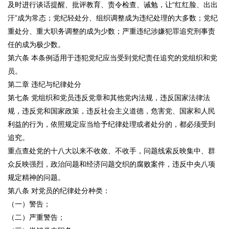
及时进行谈话提醒、批评教育、责令检查、诫勉，让“红红脸、出出
汗”成为常态；党纪轻处分、组织调整成为违纪处理的大多数；党纪
重处分、重大职务调整的成为少数；严重违纪涉嫌犯罪追究刑事责
任的成为极少数。
第六条 本条例适用于违犯党纪应当受到党纪责任追究的党组织和党
员。
第二章 违纪与纪律处分
第七条 党组织和党员违反党章和其他党内法规，违反国家法律法
规，违反党和国家政策，违反社会主义道德，危害党、国家和人民
利益的行为，依照规定应当给予纪律处理或者处分的，都必须受到
追究。
重点查处党的十八大以来不收敛、不收手，问题线索反映集中、群
众反映强烈，政治问题和经济问题交织的腐败案件，违反中央八项
规定精神的问题。
第八条 对党员的纪律处分种类：
（一）警告；
（二）严重警告；