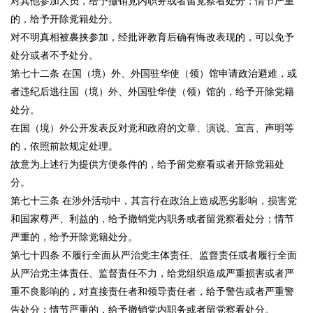
对其他参加人员，给予撤销党内职务或者留党察看处分；情节严重
的，给予开除党籍处分。
对不明真相被裹挟参加，经批评教育后确有悔改表现的，可以免予
处分或者不予处分。
第七十二条 在国（境）外、外国驻华使（领）馆申请政治避难，或
者违纪后逃往国（境）外、外国驻华使（领）馆的，给予开除党籍
处分。
在国（境）外公开发表反对党和政府的文章、演说、宣言、声明等
的，依照前款规定处理。
故意为上述行为提供方便条件的，给予留党察看或者开除党籍处
分。
第七十三条 在涉外活动中，其言行在政治上造成恶劣影响，损害党
和国家尊严、利益的，给予撤销党内职务或者留党察看处分；情节
严重的，给予开除党籍处分。
第七十四条 不履行全面从严治党主体责任、监督责任或者履行全面
从严治党主体责任、监督责任不力，给党组织造成严重损害或者严
重不良影响的，对直接责任者和领导责任者，给予警告或者严重警
告处分；情节严重的，给予撤销党内职务或者留党察看处分。