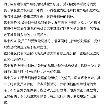
的，应当建议党外组织撤销其党外职务。受到留党察看处分的党
员，恢复党员权利后二年内，不得在党内担任和向党外组织推荐担
任与其原任职务相当或者高于其原任职务的职务。
第十三条 党员受到开除党籍处分，五年内不得重新入党，也不得推
荐担任与其原任职务相当或者高于其原任职务的党外职务。另有规
定不准重新入党的，依照规定。
第十四条 党员干部受到党纪处分，需要同时进行组织处理的，党组
织应当按照规定给予组织处理。
党的各级代表大会的代表受到留党察看以上处分的，党组织应当终
止其代表资格。
第十五条 对于受到改组处理的党组织领导机构成员，除应当受到撤
销党内职务以上处分的外，均自然免职。
第十六条 对于受到解散处理的党组织中的党员，应当逐个审查。其
中，符合党员条件的，应当重新登记，并参加新的组织过党的生
活；不符合党员条件的，应当对其进行教育、限期改正，经教育仍
无转变的，予以劝退或者除名；有违纪行为的，依照规定予以追
究。