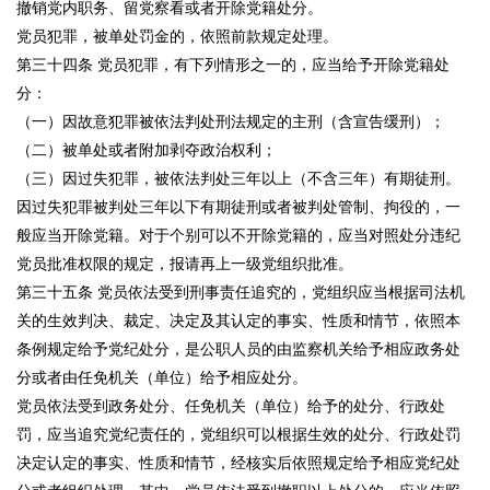
撤销党内职务、留党察看或者开除党籍处分。
党员犯罪，被单处罚金的，依照前款规定处理。
第三十四条 党员犯罪，有下列情形之一的，应当给予开除党籍处
分：
（一）因故意犯罪被依法判处刑法规定的主刑（含宣告缓刑）；
（二）被单处或者附加剥夺政治权利；
（三）因过失犯罪，被依法判处三年以上（不含三年）有期徒刑。
因过失犯罪被判处三年以下有期徒刑或者被判处管制、拘役的，一
般应当开除党籍。对于个别可以不开除党籍的，应当对照处分违纪
党员批准权限的规定，报请再上一级党组织批准。
第三十五条 党员依法受到刑事责任追究的，党组织应当根据司法机
关的生效判决、裁定、决定及其认定的事实、性质和情节，依照本
条例规定给予党纪处分，是公职人员的由监察机关给予相应政务处
分或者由任免机关（单位）给予相应处分。
党员依法受到政务处分、任免机关（单位）给予的处分、行政处
罚，应当追究党纪责任的，党组织可以根据生效的处分、行政处罚
决定认定的事实、性质和情节，经核实后依照规定给予相应党纪处