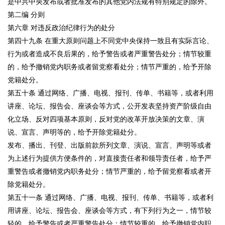
是中共中央发布或者批准发布的其他党内法规有特别规定的除外。
第二编 分则
第六章 对违反政治纪律行为的处分
第四十九条 在重大原则问题上不同党中央保持一致且有实际言论、
行为或者造成不良后果的，给予警告或者严重警告处分；情节较重
的，给予撤销党内职务或者留党察看处分；情节严重的，给予开除
党籍处分。
第五十条 通过网络、广播、电视、报刊、传单、书籍等，或者利用
讲座、论坛、报告会、座谈会等方式，公开发表坚持资产阶级自由
化立场、反对四项基本原则，反对党的改革开放决策的文章、演
说、宣言、声明等的，给予开除党籍处分。
发布、播出、刊登、出版前款所列文章、演说、宣言、声明等或者
为上述行为提供方便条件的，对直接责任者和领导责任者，给予严
重警告或者撤销党内职务处分；情节严重的，给予留党察看或者开
除党籍处分。
第五十一条 通过网络、广播、电视、报刊、传单、书籍等，或者利
用讲座、论坛、报告会、座谈会等方式，有下列行为之一，情节较
轻的，给予警告或者严重警告处分；情节较重的，给予撤销党内职