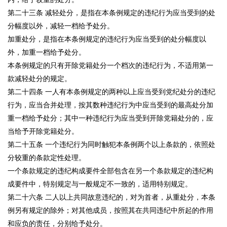
第二十三条 减轻处分，是指在本条例规定的违纪行为应当受到的处
分幅度以外，减轻一档给予处分。
加重处分，是指在本条例规定的违纪行为应当受到的处分幅度以
外，加重一档给予处分。
本条例规定的只有开除党籍处分一个档次的违纪行为，不适用第一
款减轻处分的规定。
第二十四条 一人有本条例规定的两种以上应当受到党纪处分的违纪
行为，应当合并处理，按其数种违纪行为中应当受到的最高处分加
重一档给予处分；其中一种违纪行为应当受到开除党籍处分的，应
当给予开除党籍处分。
第二十五条 一个违纪行为同时触犯本条例两个以上条款的，依照处
分较重的条款定性处理。
一个条款规定的违纪构成要件全部包含在另一个条款规定的违纪构
成要件中，特别规定与一般规定不一致的，适用特别规定。
第二十六条 二人以上共同故意违纪的，对为首者，从重处分，本条
例另有规定的除外；对其他成员，按照其在共同违纪中所起的作用
和应负的责任，分别给予处分。