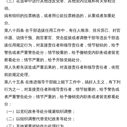
（三）在选举中进行其他违反党章、其他党内法规和有关章程活
动。
搞有组织的拉票贿选，或者用公款拉票贿选的，从重或者加重处
分。
第八十四条 在干部选拔任用工作中，有任人唯亲、排斥异己、封官
许愿、说情干预、跑官要官、突击提拔或者调整干部等违反干部选
拔任用规定行为，对直接责任者和领导责任者，情节较轻的，给予
警告或者严重警告处分；情节较重的，给予撤销党内职务或者留党
察看处分；情节严重的，给予开除党籍处分。
用人失察失误造成严重后果的，对直接责任者和领导责任者，依照
前款规定处理。
第八十五条 在推进领导干部能上能下工作中，搞好人主义，有下列
行为之一，对直接责任者和领导责任者，情节较重的，给予警告或
者严重警告处分；情节严重的，给予撤销党内职务或者留党察看处
分：
（一）以党纪政务等处分规避组织调整；
（二）以组织调整代替党纪政务等处分；
（三）其他避重就轻作出处理行为。