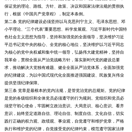
保证党的理论、路线、方针、政策、决议和国家法律法规的贯彻执
行，根据《中国共产党章程》，制定本条例。
第二条 党的纪律建设必须坚持以马克思列宁主义、毛泽东思想、邓
小平理论、“三个代表”重要思想、科学发展观、习近平新时代中国特
色社会主义思想为指导，坚持和加强党的全面领导，坚决维护习近
平总书记党中央的核心、全党的核心地位，坚决维护以习近平同志
为核心的党中央权威和集中统一领导，弘扬伟大建党精神，坚持自
我革命，贯彻全面从严治党战略方针，落实新时代党的建设总要
求，推动解决大党独有难题、健全全面从严治党体系，全面加强党
的纪律建设，为以中国式现代化全面推进强国建设、民族复兴伟业
提供坚强纪律保障。
第三条 党章是最根本的党内法规，是管党治党的总规矩。党的纪律
是党的各级组织和全体党员必须遵守的行为规则。党组织和党员必
须坚守初心使命，牢固树立政治意识、大局意识、核心意识、看齐
意识，始终坚定道路自信、理论自信、制度自信、文化自信，切实
践行正确的权力观、政绩观、事业观，自觉遵守和维护党章，严格
执行和维护党的纪律，自觉接受党的纪律约束，模范遵守国家法律