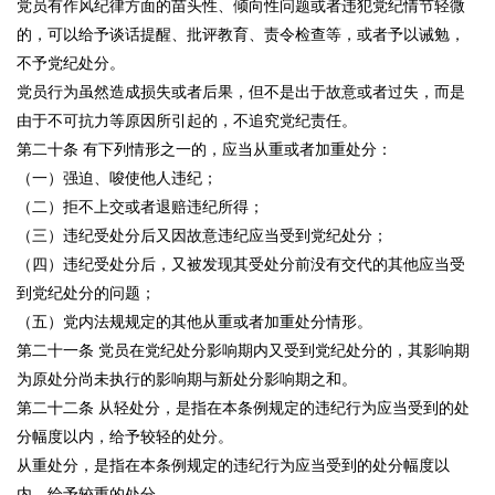
党员有作风纪律方面的苗头性、倾向性问题或者违犯党纪情节轻微
的，可以给予谈话提醒、批评教育、责令检查等，或者予以诫勉，
不予党纪处分。
党员行为虽然造成损失或者后果，但不是出于故意或者过失，而是
由于不可抗力等原因所引起的，不追究党纪责任。
第二十条 有下列情形之一的，应当从重或者加重处分：
（一）强迫、唆使他人违纪；
（二）拒不上交或者退赔违纪所得；
（三）违纪受处分后又因故意违纪应当受到党纪处分；
（四）违纪受处分后，又被发现其受处分前没有交代的其他应当受
到党纪处分的问题；
（五）党内法规规定的其他从重或者加重处分情形。
第二十一条 党员在党纪处分影响期内又受到党纪处分的，其影响期
为原处分尚未执行的影响期与新处分影响期之和。
第二十二条 从轻处分，是指在本条例规定的违纪行为应当受到的处
分幅度以内，给予较轻的处分。
从重处分，是指在本条例规定的违纪行为应当受到的处分幅度以
内，给予较重的处分。