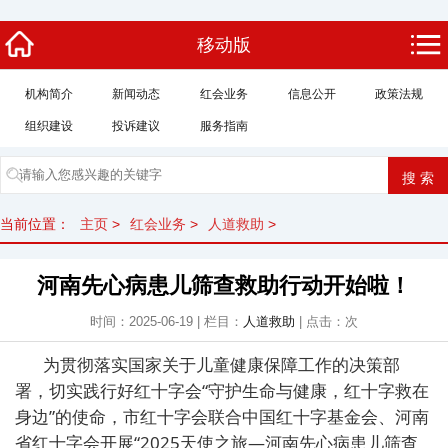
移动版
机构简介
新闻动态
红会业务
信息公开
政策法规
组织建设
投诉建议
服务指南
当前位置：
主页
>
红会业务
>
人道救助
>
河南先心病患儿筛查救助行动开始啦！
时间：2025-06-19 | 栏目：
人道救助
| 点击：
次
为
贯彻落实国家关于儿童健康保障工作的决策部
署
，
切实
践行好红十字会
“守护生命与健康，红十字救在
身边”的使命，市红十字会联合中国红十字基金会、
河南
省红十字会
开展
“
2025
天使之旅
—
河南
先心病患儿筛查