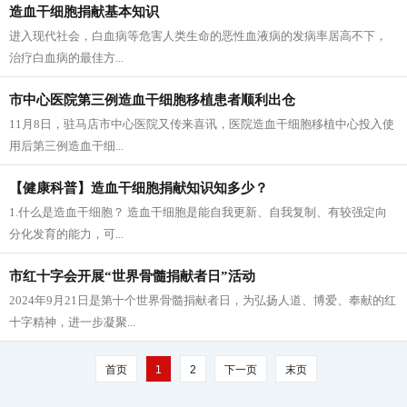
造血干细胞捐献基本知识
进入现代社会，白血病等危害人类生命的恶性血液病的发病率居高不下，
治疗白血病的最佳方...
市中心医院第三例造血干细胞移植患者顺利出仓
11月8日，驻马店市中心医院又传来喜讯，医院造血干细胞移植中心投入使
用后第三例造血干细...
【健康科普】造血干细胞捐献知识知多少？
1.什么是造血干细胞？ 造血干细胞是能自我更新、自我复制、有较强定向
分化发育的能力，可...
市红十字会开展“世界骨髓捐献者日”活动
2024年9月21日是第十个世界骨髓捐献者日，为弘扬人道、博爱、奉献的红
十字精神，进一步凝聚...
首页
1
2
下一页
末页