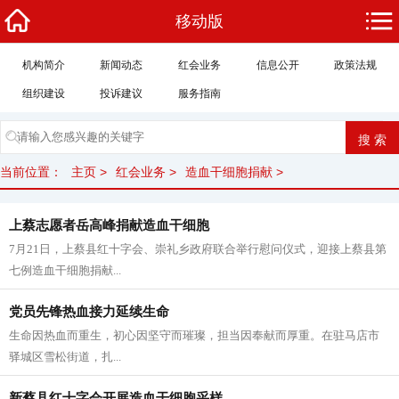
移动版
机构简介
新闻动态
红会业务
信息公开
政策法规
组织建设
投诉建议
服务指南
当前位置：
主页
>
红会业务
>
造血干细胞捐献
>
上蔡志愿者岳高峰捐献造血干细胞
7月21日，上蔡县红十字会、崇礼乡政府联合举行慰问仪式，迎接上蔡县第
七例造血干细胞捐献...
党员先锋热血接力延续生命
生命因热血而重生，初心因坚守而璀璨，担当因奉献而厚重。在驻马店市
驿城区雪松街道，扎...
新蔡县红十字会开展造血干细胞采样