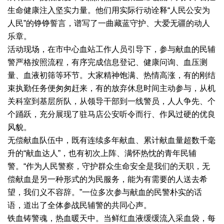
生命健康注入坚实力量。他们用实际行动诠释“人民公安为
人民”的铮铮誓言，谱写了一曲藏蓝守护、大爱无疆的动人
乐章。
活动现场，在市中心血站工作人员引导下，参与献血的民辅
警严格按照流程，有序完成信息登记、健康问询、血压测
量、血液初筛等环节。大家精神饱满、热情高涨，有的刚结
束执勤任务便匆匆赶来，有的放弃休息时间主动参与，从机
关科室到基层所队，从领导干部到一线警员，人人争先、个
个踊跃，充分展现了驻马店公安听令而行、作风过硬的优良
风貌。
无偿献血队伍中，既有连续多年献血、累计献血量超数千毫
升的“献血达人”，也有初次上阵、满怀热忱的青年民辅
警。“作为人民警察，守护群众生命安全是我们的天职，无
偿献血是另一种形式的为民服务，能为有需要的人送去希
望，我们义不容辞。”一位多次参与献血的民警朴实的话
语，道出了全体参战民辅警的共同心声。
铁血铸警魂，热血暖天中。当鲜红血液缓缓流入采血袋，每