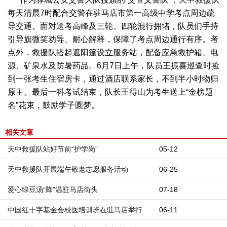
每天清晨7时配合交警在驻马店市第一高级中学考点周边疏
导交通。面对送考高峰及三轮、四轮混行拥堵，队员们手持
引导旗微笑劝导、耐心解释，保障了考点周边通行有序。考
点外，救援队搭起遮阳篷设立服务站，配备应急救护箱、电
源、矿泉水及防暑药品。6月7日上午，队员王振喜巡查时捡
到一张考生住宿房卡，通过酒店联系家长，不到半小时物归
原主。最后一科考试结束，队长王得山为考生送上“金榜题
名”花束，鼓励学子圆梦。
相关文章
天中救援队站好节前“护学岗”
05-12
天中救援队开展端午敬老志愿服务活动
06-25
爱心绿豆汤“降”温驻马店街头
07-18
中国红十字基金会校医培训班在驻马店举行
06-11