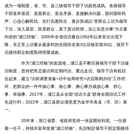
成为一项制度，省、市、县三级领导干部下访蔚然成风。各级领导
干部直奔基层、直面群众、直击矛盾、直接解决问题，面对面听民
声、心连心解民忧、实打实惠民生，逐步形成以“变群众上访为领导
下访，深入基层，联系群众，真下真访民情，实心实意办事”为主要
内容的“浦江经验”。2005年全省信访量自1992年以来首次出现下
降，非正常上访量从最多时的全国排名第3位后移至第30位，领导下
访接待群众制度取得明显成效。
作为“浦江经验”的发源地，浦江县不断完善领导干部下访接
访制度，坚持把常态接访和定期约访、重点走访、领导下访有机结
合起来，建立“访前调查准备+访中会商研究+访后限期办结”工作闭
环，把群众的一件件操心事、烦心事、揪心事办成放心事、舒心
事、幸福事。2017年，浦江县从全国“信访大县”跻身全国信访工作
先进行列；2022年，浦江县群众满意度为金华市各县（市、区）第
一。
20年来，浙江省委、省政府坚持一张蓝图绘到底、一任接
着一任干，持续丰富和发展“浦江经验”，先后制定领导干部定期接待