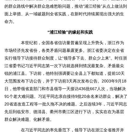
的群众路线中解决群众急难愁盼问题，推动“浦江经验”从点上做法到
面上举措、从一域破题到全省实践，在新时代持续展现出强大的生
命力。
“浦江经验”的缘起和实践
本世纪初，全国各省信访量普遍呈现上升势头，浙江作为
市场经济先发省份，各类矛盾问题暴露更多。浙江省委决定在全省
实行领导下访接待群众制度，让“领导多下去、群众少上来”。时任浙
江省委书记习近平同志第一次下访就选择到情况最复杂、矛盾最尖
锐的浦江县。下访前，他特别强调要让全县上下都知道，提前10天
大范围发布下访公告，并于下访前3天再次发布公告。2003年9月18
日，他带领省直部门和市县领导一天接访436批667人次，当场解决
91个老大难问题。习近平同志亲自接待9批20余名来访群众，解决了
20省道改造工程等一批久拖不决的难题。之后连续3年，习近平同志
先后到临安市、德清县、衢州市衢江区进行下访，实实在在为基层
群众解决难题、化解矛盾。
在习近平同志的率先垂范下，领导下访在浙江全省推开并