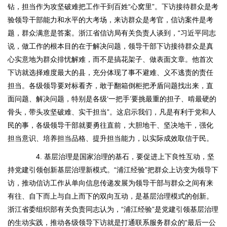
钻，担当作为攻坚破难把工作干到百姓“心窝里”。下访接待群众是考
验领导干部能力和水平的大考场，来访群众是考官，信访案件是考
题，群众满意是答案。浙江省信访局有关负责人谈到，“习近平同志
说，做工作的根本目的在于解决问题，领导干部下访接待群众是真
心实意地为群众排忧解难，而不是搞花架子、做表面文章。他首次
下访就选择难度最大的县，充分体现了事不避难、义不逃责的责任
担当。各级领导要对标看齐，敢于翻箱倒柜把矛盾问题找出来，直
面问题、解决问题，特别是各级‘一把手’要挑最重的担子、啃最硬的
骨头，带头攻坚破难、实干担当”。这启示我们，凡是有利于党和人
民的事，各级领导干部就要勇往直前，大胆地干、坚决地干，强化
担当意识、培养担当品格、提升担当能力，以实际成效取信于民。
4. 基层治理是国家治理的基石，要促进上下良性互动，坚
持党建引领创新基层治理新模式。“浦江经验”把群众上访变为领导下
访，推动信访工作从单向信息传递发展为领导干部与群众之间有来
有往、自下而上与自上而下的双向互动，是基层治理模式的创新。
浙江省委组织部有关负责同志认为，“浦江经验”是党建引领基层治理
的生动实践，推动各级领导下访就是打通联系服务群众的“最后一公