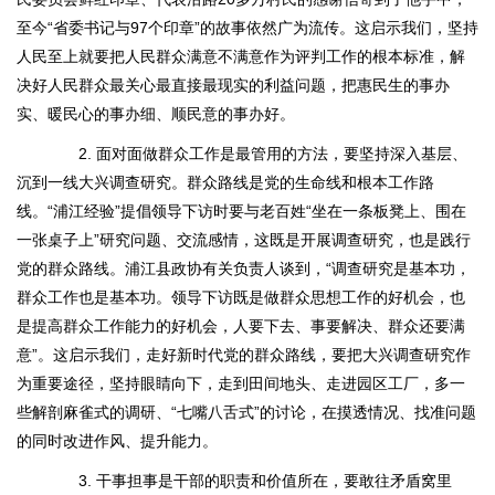
至今“省委书记与97个印章”的故事依然广为流传。这启示我们，坚持
人民至上就要把人民群众满意不满意作为评判工作的根本标准，解
决好人民群众最关心最直接最现实的利益问题，把惠民生的事办
实、暖民心的事办细、顺民意的事办好。
2. 面对面做群众工作是最管用的方法，要坚持深入基层、
沉到一线大兴调查研究。群众路线是党的生命线和根本工作路
线。“浦江经验”提倡领导下访时要与老百姓“坐在一条板凳上、围在
一张桌子上”研究问题、交流感情，这既是开展调查研究，也是践行
党的群众路线。浦江县政协有关负责人谈到，“调查研究是基本功，
群众工作也是基本功。领导下访既是做群众思想工作的好机会，也
是提高群众工作能力的好机会，人要下去、事要解决、群众还要满
意”。这启示我们，走好新时代党的群众路线，要把大兴调查研究作
为重要途径，坚持眼睛向下，走到田间地头、走进园区工厂，多一
些解剖麻雀式的调研、“七嘴八舌式”的讨论，在摸透情况、找准问题
的同时改进作风、提升能力。
3. 干事担事是干部的职责和价值所在，要敢往矛盾窝里