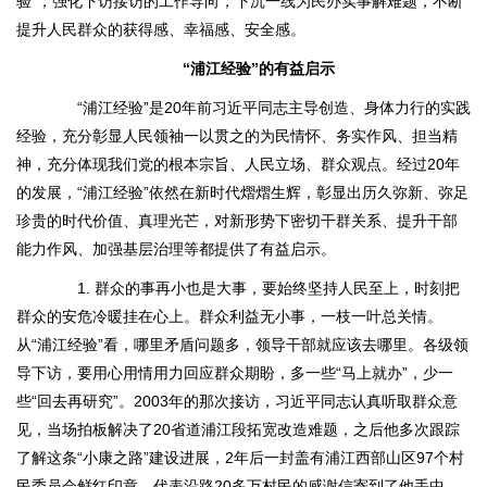
验”，强化下访接访的工作导向，下沉一线为民办实事解难题，不断
提升人民群众的获得感、幸福感、安全感。
“浦江经验”的有益启示
“浦江经验”是20年前习近平同志主导创造、身体力行的实践
经验，充分彰显人民领袖一以贯之的为民情怀、务实作风、担当精
神，充分体现我们党的根本宗旨、人民立场、群众观点。经过20年
的发展，“浦江经验”依然在新时代熠熠生辉，彰显出历久弥新、弥足
珍贵的时代价值、真理光芒，对新形势下密切干群关系、提升干部
能力作风、加强基层治理等都提供了有益启示。
1. 群众的事再小也是大事，要始终坚持人民至上，时刻把
群众的安危冷暖挂在心上。群众利益无小事，一枝一叶总关情。
从“浦江经验”看，哪里矛盾问题多，领导干部就应该去哪里。各级领
导下访，要用心用情用力回应群众期盼，多一些“马上就办”，少一
些“回去再研究”。2003年的那次接访，习近平同志认真听取群众意
见，当场拍板解决了20省道浦江段拓宽改造难题，之后他多次跟踪
了解这条“小康之路”建设进展，2年后一封盖有浦江西部山区97个村
民委员会鲜红印章、代表沿路20多万村民的感谢信寄到了他手中，