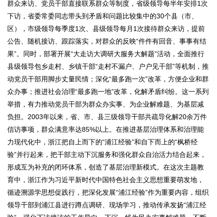
群众来访、党员干部直接联系群众等制度，省级领导每半年安排1次
下访，省委常委同志带头到矛盾和问题比较集中的30个县（市、
区），市级领导每季度1次、县级领导每月1次接待群众来访，提前
公告、随机接访、跟踪落实，对群众的反映“件件有回音、事事有结
果”。同时，部署开展“大走访大调研大服务大解题”活动，全面推行
县级领导包乡走村、乡镇干部“走村不漏户、户户见干部”等机制，推
动党员干部用脚步丈量民情；深化“最多跑一次”改革，方便企业和群
众办事；推进社会治理“最多跑一地”改革，化解矛盾纠纷。这一系列
举措，有力推动党员干部为群众办实事、为企业解难题、为基层减
负担。2003年以来，省、市、县三级领导干部共疏导化解20余万件
信访事项，群众满意率达85%以上。在推进基层治理体系和治理能
力现代化中，浙江把自上而下的“浦江经验”和自下而上的“枫桥经
验”并行起来，把干部主动下沉服务和强化群众自治活力结合起来，
形成互为补充的闭环体系，创造了基层治理新模式。在这次主题教
育中，浙江作为习近平新时代中国特色社会主义思想重要萌发地，
循迹溯源学思想促践行，把深化发展“浦江经验”作为重要内容，组织
领导干部到浦江县进行蹲点调研、现场学习，推动传承发扬“浦江经